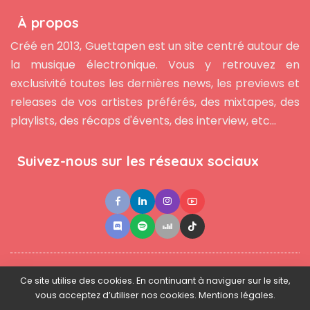
À propos
Créé en 2013, Guettapen est un site centré autour de
la musique électronique. Vous y retrouvez en
exclusivité toutes les dernières news, les previews et
releases de vos artistes préférés, des mixtapes, des
playlists, des récaps d'évents, des interview, etc...
Suivez-nous sur les réseaux sociaux
●
●
●
Contact
Newsletter
L'équipe
Mentions légales
Ce site utilise des cookies. En continuant à naviguer sur le site,
vous acceptez d’utiliser nos cookies. Mentions légales.