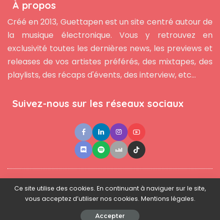
À propos
Créé en 2013, Guettapen est un site centré autour de
la musique électronique. Vous y retrouvez en
exclusivité toutes les dernières news, les previews et
releases de vos artistes préférés, des mixtapes, des
playlists, des récaps d'évents, des interview, etc...
Suivez-nous sur les réseaux sociaux
●
●
●
Contact
Newsletter
L'équipe
Mentions légales
Ce site utilise des cookies. En continuant à naviguer sur le site,
vous acceptez d’utiliser nos cookies. Mentions légales.
© 2025 - www.guettapen.com - Tous droits réservés.
Accepter