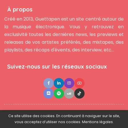
À propos
Créé en 2013, Guettapen est un site centré autour de
la musique électronique. Vous y retrouvez en
exclusivité toutes les dernières news, les previews et
releases de vos artistes préférés, des mixtapes, des
playlists, des récaps d'évents, des interview, etc...
Suivez-nous sur les réseaux sociaux
●
●
●
Contact
Newsletter
L'équipe
Mentions légales
Ce site utilise des cookies. En continuant à naviguer sur le site,
vous acceptez d’utiliser nos cookies. Mentions légales.