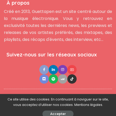
À propos
Créé en 2013, Guettapen est un site centré autour de
la musique électronique. Vous y retrouvez en
exclusivité toutes les dernières news, les previews et
releases de vos artistes préférés, des mixtapes, des
playlists, des récaps d'évents, des interview, etc...
Suivez-nous sur les réseaux sociaux
●
●
●
Contact
Newsletter
L'équipe
Mentions légales
Ce site utilise des cookies. En continuant à naviguer sur le site,
vous acceptez d’utiliser nos cookies. Mentions légales.
© 2025 - www.guettapen.com - Tous droits réservés.
Accepter