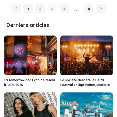
by
…
1
2
3
4
6
Derniers articles
La Tomorrowland Expo de retour
La société derrière le Delta
à l’ADE 2026
Festival en liquidation judiciaire