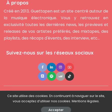
À propos
Créé en 2013, Guettapen est un site centré autour de
la musique électronique. Vous y retrouvez en
exclusivité toutes les dernières news, les previews et
releases de vos artistes préférés, des mixtapes, des
playlists, des récaps d'évents, des interview, etc...
Suivez-nous sur les réseaux sociaux
●
●
●
Contact
Newsletter
L'équipe
Mentions légales
Ce site utilise des cookies. En continuant à naviguer sur le site,
vous acceptez d’utiliser nos cookies. Mentions légales.
© 2025 - www.guettapen.com - Tous droits réservés.
Accepter