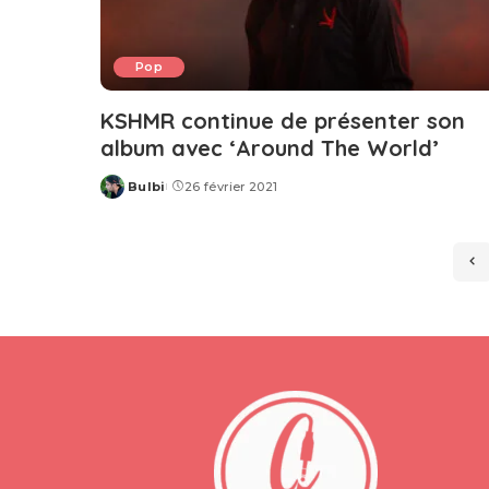
Pop
KSHMR continue de présenter son
album avec ‘Around The World’
Bulbi
26 février 2021
Posted
by