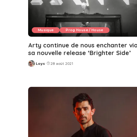
Musique
Prog House / House
Arty continue de nous enchanter vi
sa nouvelle release ‘Brighter Side’
Loys
28 août 2021
Posted
by