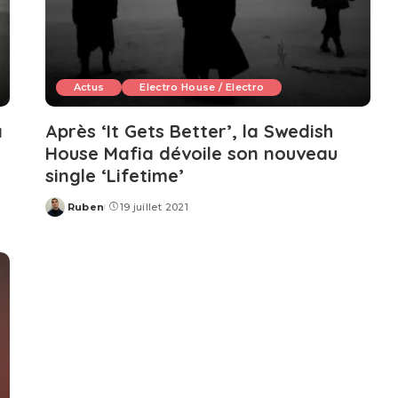
Actus
Electro House / Electro
a
Après ‘It Gets Better’, la Swedish
House Mafia dévoile son nouveau
single ‘Lifetime’
Ruben
19 juillet 2021
Posted
by