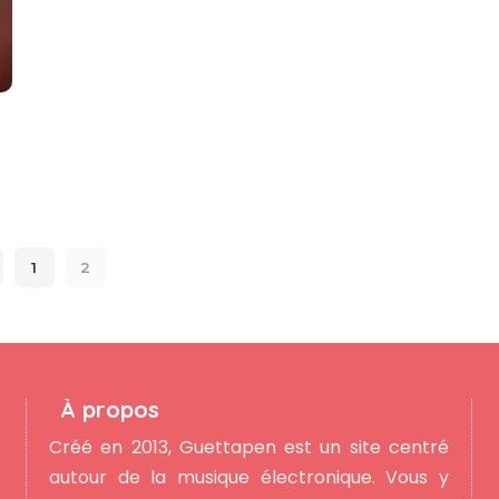
1
2
À propos
Créé en 2013, Guettapen est un site centré
autour de la musique électronique. Vous y