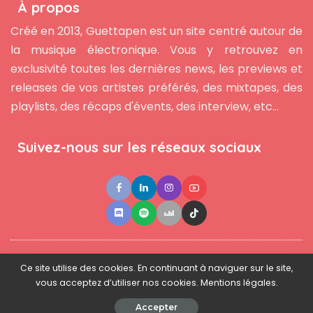
À propos
Créé en 2013, Guettapen est un site centré autour de
la musique électronique. Vous y retrouvez en
exclusivité toutes les dernières news, les previews et
releases de vos artistes préférés, des mixtapes, des
playlists, des récaps d'évents, des interview, etc...
Suivez-nous sur les réseaux sociaux
●
●
●
Contact
Newsletter
L'équipe
Mentions légales
Ce site utilise des cookies. En continuant à naviguer sur le site,
vous acceptez d’utiliser nos cookies. Mentions légales.
© 2025 - www.guettapen.com - Tous droits réservés.
Accepter