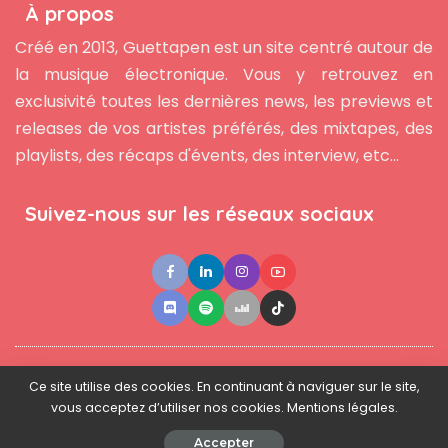
À propos
Créé en 2013, Guettapen est un site centré autour de
la musique électronique. Vous y retrouvez en
exclusivité toutes les dernières news, les previews et
releases de vos artistes préférés, des mixtapes, des
playlists, des récaps d'évents, des interview, etc...
Suivez-nous sur les réseaux sociaux
●
●
●
Contact
Newsletter
L'équipe
Mentions légales
Ce site utilise des cookies. En continuant à naviguer sur le site,
vous acceptez d’utiliser nos cookies. Mentions légales.
© 2025 - www.guettapen.com - Tous droits réservés.
Accepter