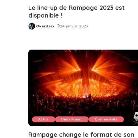
Le line-up de Rampage 2023 est
disponible !
Overdrax
24 janvier 2023
Posted
by
Actus
Bass Music
Événements
Rampage change le format de son