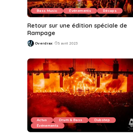
Bass Music
Événements
Récaps
Retour sur une édition spéciale de
Rampage
Overdrax
5 avril 2023
Posted
by
Actus
Drum & Bass
Dubstep
Événements