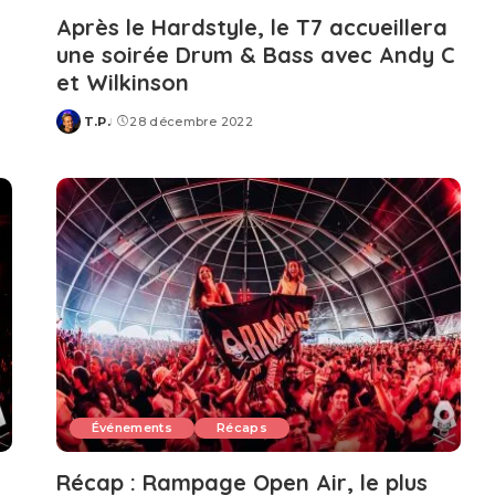
Après le Hardstyle, le T7 accueillera
une soirée Drum & Bass avec Andy C
et Wilkinson
T.P.
28 décembre 2022
Posted
by
Événements
Récaps
Récap : Rampage Open Air, le plus