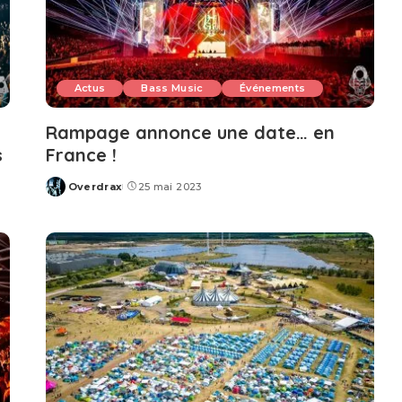
Actus
Bass Music
Événements
Rampage annonce une date… en
s
France !
Overdrax
25 mai 2023
Posted
by