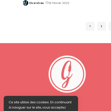
Overdrax
16 février 2022
Posted
by
1
Ce site utilise des cookies. En continuant
à naviguer sur le site, vous acceptez