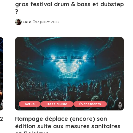
gros festival drum & bass et dubstep
?
Loïc
13 juillet 2022
Posted
by
Actus
Bass Music
Événements
2
Rampage déplace (encore) son
édition suite aux mesures sanitaires