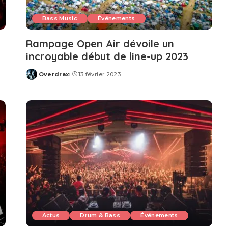
Bass Music
Événements
Rampage Open Air dévoile un
incroyable début de line-up 2023
Overdrax
13 février 2023
Posted
by
Actus
Drum & Bass
Événements