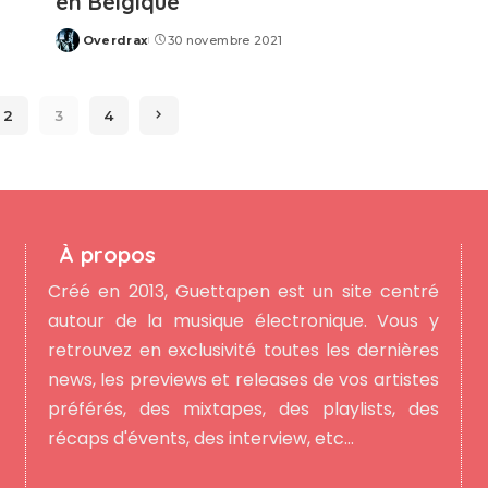
en Belgique
Overdrax
30 novembre 2021
Posted
by
2
3
4
À propos
Créé en 2013, Guettapen est un site centré
autour de la musique électronique. Vous y
retrouvez en exclusivité toutes les dernières
news, les previews et releases de vos artistes
préférés, des mixtapes, des playlists, des
récaps d'évents, des interview, etc...