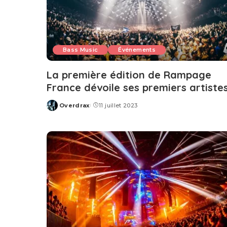
Bass Music
Événements
La première édition de Rampage
France dévoile ses premiers artiste
Overdrax
11 juillet 2023
Posted
by