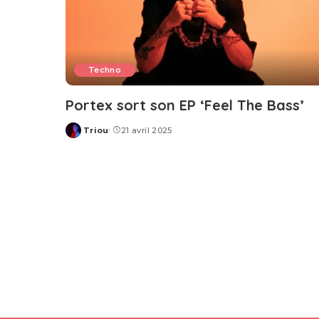
Techno
Portex sort son EP ‘Feel The Bass’
Triou
21 avril 2025
Posted
by