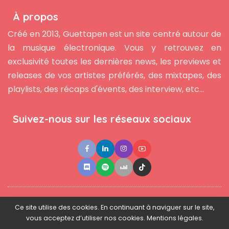
À propos
Créé en 2013, Guettapen est un site centré autour de
la musique électronique. Vous y retrouvez en
exclusivité toutes les dernières news, les previews et
releases de vos artistes préférés, des mixtapes, des
playlists, des récaps d'évents, des interview, etc...
Suivez-nous sur les réseaux sociaux
●
●
●
Contact
Newsletter
L'équipe
Mentions légales
Ce site utilise des cookies. En continuant à naviguer sur le site,
vous acceptez d’utiliser nos cookies. Mentions légales.