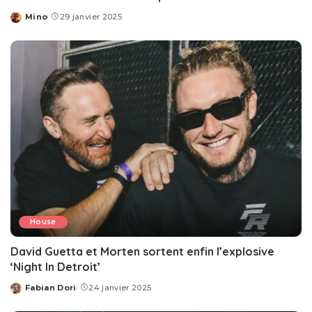
Mino
29 janvier 2025
Posted
by
House
David Guetta et Morten sortent enfin l’explosive
‘Night In Detroit’
Fabian Dori
24 janvier 2025
Posted
by