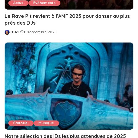
Actus
Événements
Le Rave Pit revient à l’AMF 2025 pour danser au plus
près des DJs
T.P.
8 septembre 2025
Posted
by
Éditorial
Musique
Notre sélection des IDs les plus attendues de 2025