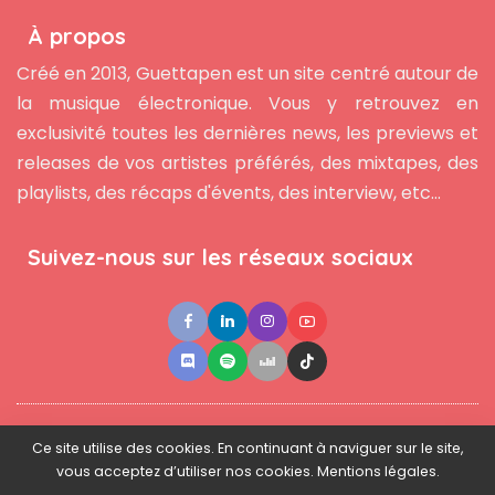
À propos
Créé en 2013, Guettapen est un site centré autour de
la musique électronique. Vous y retrouvez en
exclusivité toutes les dernières news, les previews et
releases de vos artistes préférés, des mixtapes, des
playlists, des récaps d'évents, des interview, etc...
Suivez-nous sur les réseaux sociaux
●
●
●
Contact
Newsletter
L'équipe
Mentions légales
Ce site utilise des cookies. En continuant à naviguer sur le site,
vous acceptez d’utiliser nos cookies. Mentions légales.