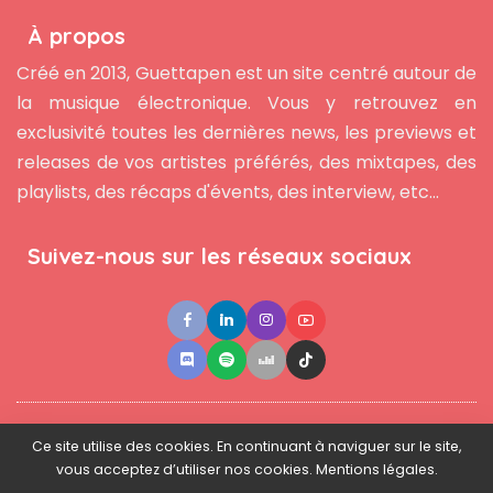
À propos
Créé en 2013, Guettapen est un site centré autour de
la musique électronique. Vous y retrouvez en
exclusivité toutes les dernières news, les previews et
releases de vos artistes préférés, des mixtapes, des
playlists, des récaps d'évents, des interview, etc...
Suivez-nous sur les réseaux sociaux
●
●
●
Contact
Newsletter
L'équipe
Mentions légales
Ce site utilise des cookies. En continuant à naviguer sur le site,
vous acceptez d’utiliser nos cookies. Mentions légales.