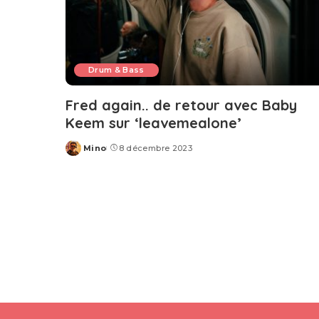
Drum & Bass
Fred again.. de retour avec Baby
Keem sur ‘leavemealone’
Mino
8 décembre 2023
Posted
by