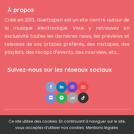
À propos
Créé en 2013, Guettapen est un site centré autour de
la musique électronique. Vous y retrouvez en
exclusivité toutes les dernières news, les previews et
releases de vos artistes préférés, des mixtapes, des
playlists, des récaps d'évents, des interview, etc...
Suivez-nous sur les réseaux sociaux
●
●
●
Contact
Newsletter
L'équipe
Mentions légales
Ce site utilise des cookies. En continuant à naviguer sur le site,
vous acceptez d’utiliser nos cookies. Mentions légales.