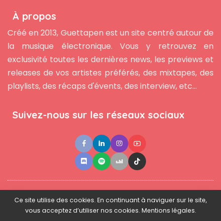
À propos
Créé en 2013, Guettapen est un site centré autour de
la musique électronique. Vous y retrouvez en
exclusivité toutes les dernières news, les previews et
releases de vos artistes préférés, des mixtapes, des
playlists, des récaps d'évents, des interview, etc...
Suivez-nous sur les réseaux sociaux
●
●
●
Contact
Newsletter
L'équipe
Mentions légales
Ce site utilise des cookies. En continuant à naviguer sur le site,
vous acceptez d’utiliser nos cookies. Mentions légales.