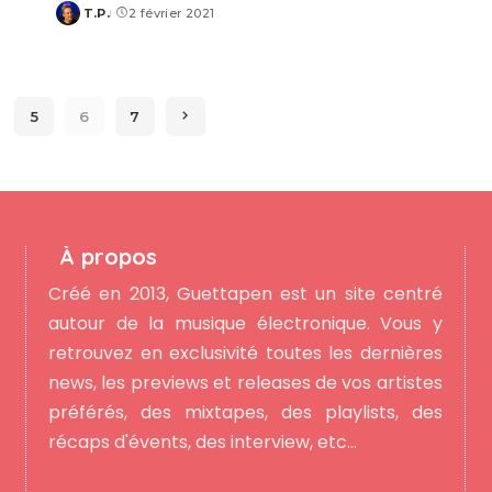
T.P.
2 février 2021
Posted
by
5
6
7
À propos
Créé en 2013, Guettapen est un site centré
autour de la musique électronique. Vous y
retrouvez en exclusivité toutes les dernières
news, les previews et releases de vos artistes
préférés, des mixtapes, des playlists, des
récaps d'évents, des interview, etc...