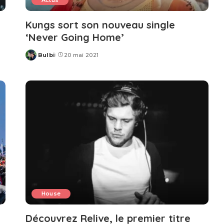
Actus
Kungs sort son nouveau single
‘Never Going Home’
Bulbi
20 mai 2021
Posted
by
House
Découvrez Relive, le premier titre