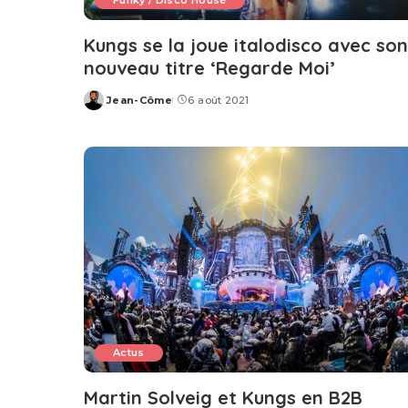
Funky / Disco House
Kungs se la joue italodisco avec son
nouveau titre ‘Regarde Moi’
Jean-Côme
6 août 2021
Posted
by
Actus
Martin Solveig et Kungs en B2B