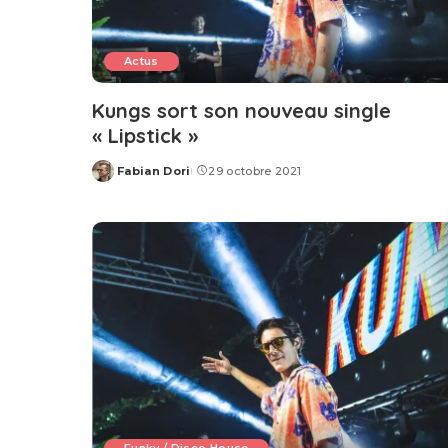
Actus
Kungs sort son nouveau single
« Lipstick »
Fabian Dori
29 octobre 2021
Posted
by