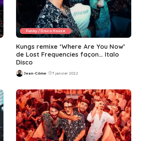
Funky / Disco House
Kungs remixe ‘Where Are You Now’
de Lost Frequencies façon… Italo
Disco
Jean-Côme
7 janvier 2022
Posted
by