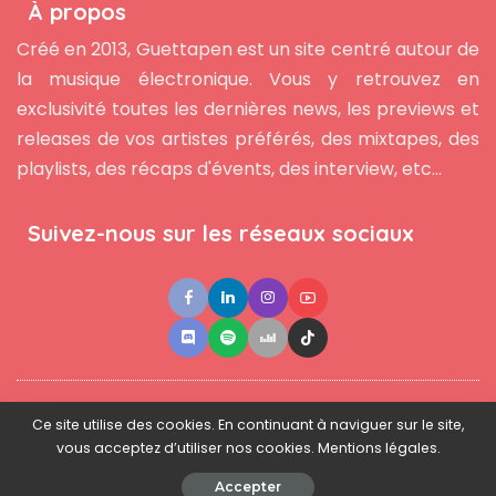
À propos
Créé en 2013, Guettapen est un site centré autour de
la musique électronique. Vous y retrouvez en
exclusivité toutes les dernières news, les previews et
releases de vos artistes préférés, des mixtapes, des
playlists, des récaps d'évents, des interview, etc...
Suivez-nous sur les réseaux sociaux
●
●
●
Contact
Newsletter
L'équipe
Mentions légales
Ce site utilise des cookies. En continuant à naviguer sur le site,
vous acceptez d’utiliser nos cookies. Mentions légales.
© 2025 - www.guettapen.com - Tous droits réservés.
Accepter