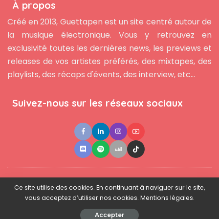
À propos
Créé en 2013, Guettapen est un site centré autour de
la musique électronique. Vous y retrouvez en
exclusivité toutes les dernières news, les previews et
releases de vos artistes préférés, des mixtapes, des
playlists, des récaps d'évents, des interview, etc...
Suivez-nous sur les réseaux sociaux
●
●
●
Contact
Newsletter
L'équipe
Mentions légales
Ce site utilise des cookies. En continuant à naviguer sur le site,
vous acceptez d’utiliser nos cookies. Mentions légales.
© 2025 - www.guettapen.com - Tous droits réservés.
Accepter