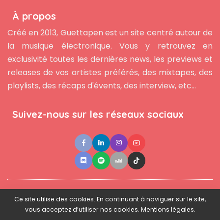
À propos
Créé en 2013, Guettapen est un site centré autour de
la musique électronique. Vous y retrouvez en
exclusivité toutes les dernières news, les previews et
releases de vos artistes préférés, des mixtapes, des
playlists, des récaps d'évents, des interview, etc...
Suivez-nous sur les réseaux sociaux
●
●
●
Contact
Newsletter
L'équipe
Mentions légales
Ce site utilise des cookies. En continuant à naviguer sur le site,
vous acceptez d’utiliser nos cookies. Mentions légales.