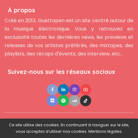
À propos
Créé en 2013, Guettapen est un site centré autour de
la musique électronique. Vous y retrouvez en
exclusivité toutes les dernières news, les previews et
releases de vos artistes préférés, des mixtapes, des
playlists, des récaps d'évents, des interview, etc...
Suivez-nous sur les réseaux sociaux
●
●
●
Contact
Newsletter
L'équipe
Mentions légales
Ce site utilise des cookies. En continuant à naviguer sur le site,
vous acceptez d’utiliser nos cookies. Mentions légales.