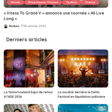
House
Prog House / House
Techno
Trance
« Vitess To Grand V » annonce une tournée « All Live
Long »
Ruben
30 janvier 2025
Posted
by
Derniers articles
La Tomorrowland Expo de retour
La société derrière le Delta
à l’ADE 2026
Festival en liquidation judiciaire