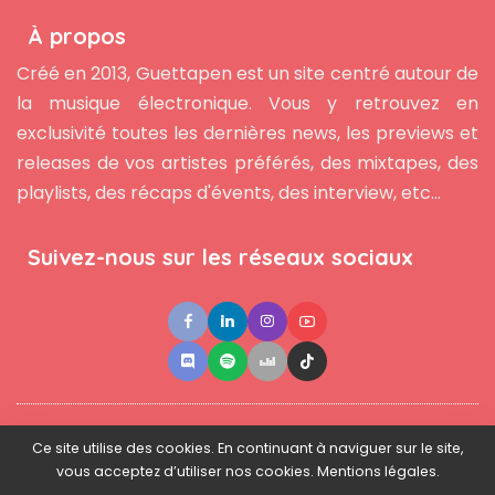
À propos
Créé en 2013, Guettapen est un site centré autour de
la musique électronique. Vous y retrouvez en
exclusivité toutes les dernières news, les previews et
releases de vos artistes préférés, des mixtapes, des
playlists, des récaps d'évents, des interview, etc...
Suivez-nous sur les réseaux sociaux
●
●
●
Contact
Newsletter
L'équipe
Mentions légales
Ce site utilise des cookies. En continuant à naviguer sur le site,
vous acceptez d’utiliser nos cookies. Mentions légales.