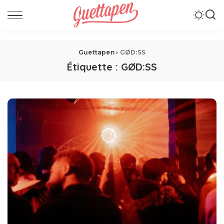
Guettapen
›
GØD:SS
Étiquette :
GØD:SS