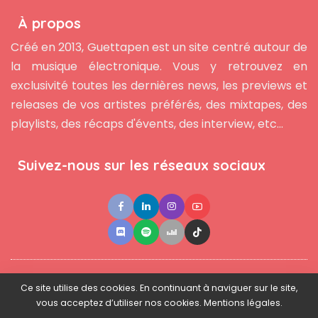
À propos
Créé en 2013, Guettapen est un site centré autour de
la musique électronique. Vous y retrouvez en
exclusivité toutes les dernières news, les previews et
releases de vos artistes préférés, des mixtapes, des
playlists, des récaps d'évents, des interview, etc...
Suivez-nous sur les réseaux sociaux
●
●
●
Contact
Newsletter
L'équipe
Mentions légales
Ce site utilise des cookies. En continuant à naviguer sur le site,
vous acceptez d’utiliser nos cookies. Mentions légales.