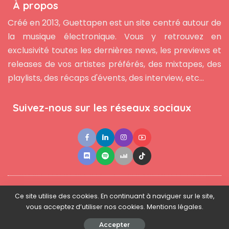
À propos
Créé en 2013, Guettapen est un site centré autour de
la musique électronique. Vous y retrouvez en
exclusivité toutes les dernières news, les previews et
releases de vos artistes préférés, des mixtapes, des
playlists, des récaps d'évents, des interview, etc...
Suivez-nous sur les réseaux sociaux
●
●
●
Contact
Newsletter
L'équipe
Mentions légales
Ce site utilise des cookies. En continuant à naviguer sur le site,
vous acceptez d’utiliser nos cookies. Mentions légales.
© 2025 - www.guettapen.com - Tous droits réservés.
Accepter