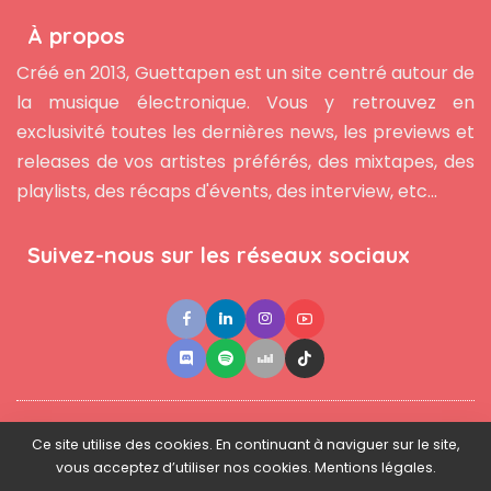
À propos
Créé en 2013, Guettapen est un site centré autour de
la musique électronique. Vous y retrouvez en
exclusivité toutes les dernières news, les previews et
releases de vos artistes préférés, des mixtapes, des
playlists, des récaps d'évents, des interview, etc...
Suivez-nous sur les réseaux sociaux
●
●
●
Contact
Newsletter
L'équipe
Mentions légales
Ce site utilise des cookies. En continuant à naviguer sur le site,
vous acceptez d’utiliser nos cookies. Mentions légales.