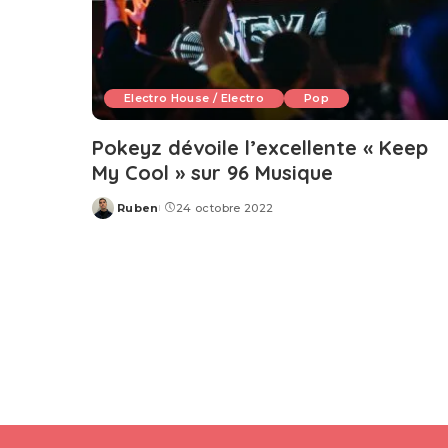
Electro House / Electro
Pop
Pokeyz dévoile l’excellente « Keep
My Cool » sur 96 Musique
Ruben
24 octobre 2022
Posted
by