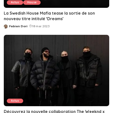
Actus
House
La Swedish House Mafia tease la sortie de son
nouveau titre intitulé ‘Dreams’
Fabian Dori
18 mai 2023
Posted
by
Actus
Découvrez la nouvelle collaboration The Weeknd x