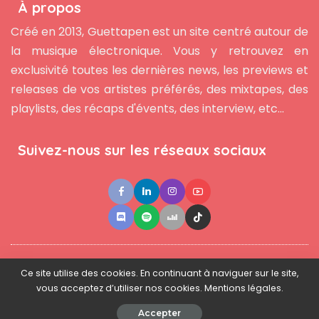
À propos
Créé en 2013, Guettapen est un site centré autour de
la musique électronique. Vous y retrouvez en
exclusivité toutes les dernières news, les previews et
releases de vos artistes préférés, des mixtapes, des
playlists, des récaps d'évents, des interview, etc...
Suivez-nous sur les réseaux sociaux
●
●
●
Contact
Newsletter
L'équipe
Mentions légales
Ce site utilise des cookies. En continuant à naviguer sur le site,
vous acceptez d’utiliser nos cookies. Mentions légales.
© 2025 - www.guettapen.com - Tous droits réservés.
Accepter