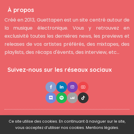
À propos
Créé en 2013, Guettapen est un site centré autour de
la musique électronique. Vous y retrouvez en
exclusivité toutes les dernières news, les previews et
releases de vos artistes préférés, des mixtapes, des
playlists, des récaps d'évents, des interview, etc...
Suivez-nous sur les réseaux sociaux
●
●
●
Contact
Newsletter
L'équipe
Mentions légales
Ce site utilise des cookies. En continuant à naviguer sur le site,
vous acceptez d’utiliser nos cookies. Mentions légales.