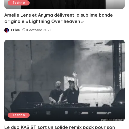
Techno
Amelie Lens et Anyma délivrent la sublime bande
originale « Lightning Over heaven »
Triou
11 octobre 2021
Posted
by
Techno
Le duo KAS:ST sort un solide remix pack pour son