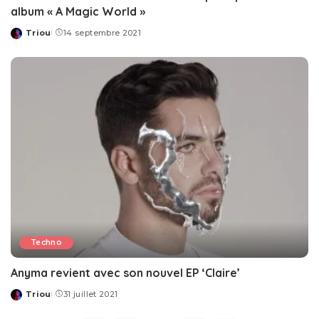
album « A Magic World »
Triou
14 septembre 2021
Posted
by
Techno
Anyma revient avec son nouvel EP ‘Claire’
Triou
31 juillet 2021
Posted
by