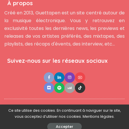
À propos
Créé en 2013, Guettapen est un site centré autour de
la musique électronique. Vous y retrouvez en
exclusivité toutes les dernières news, les previews et
releases de vos artistes préférés, des mixtapes, des
playlists, des récaps d'évents, des interview, etc...
Suivez-nous sur les réseaux sociaux
●
●
●
Contact
Newsletter
L'équipe
Mentions légales
Ce site utilise des cookies. En continuant à naviguer sur le site,
vous acceptez d’utiliser nos cookies. Mentions légales.
© 2025 - www.guettapen.com - Tous droits réservés.
Accepter