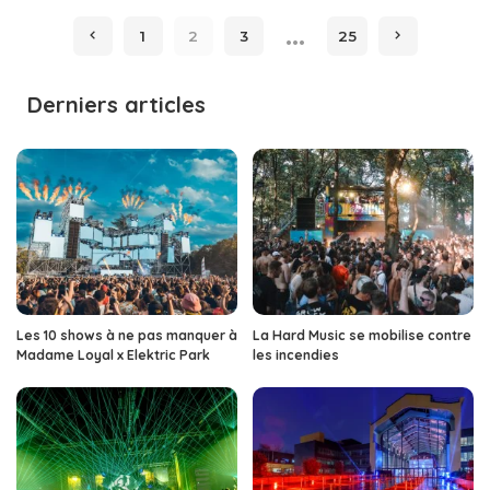
by
…
1
2
3
25
Derniers articles
Les 10 shows à ne pas manquer à
La Hard Music se mobilise contre
Madame Loyal x Elektric Park
les incendies