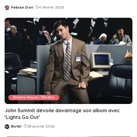
Fabian Dori
4 février 2026
Posted
by
Electro House / Electro
John Summit dévoile davantage son album avec
‘Lights Go Out’
Bulbi
28 janvier 2026
Posted
by