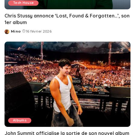
Tech House
Chris Stussy annonce ‘Lost, Found & Forgotten…’, son
1er album
Mino
16 février 2026
Posted
by
Albums
John Summit officialise la sortie de son nouvel album