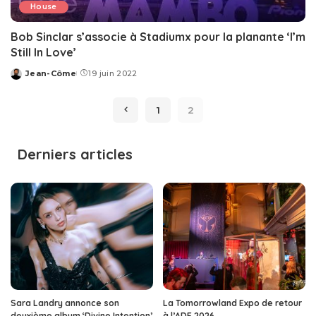
House
Bob Sinclar s’associe à Stadiumx pour la planante ‘I’m
Still In Love’
Jean-Côme
19 juin 2022
Posted
by
1
2
Derniers articles
Sara Landry annonce son
La Tomorrowland Expo de retour
deuxième album ‘Divine Intention’
à l’ADE 2026