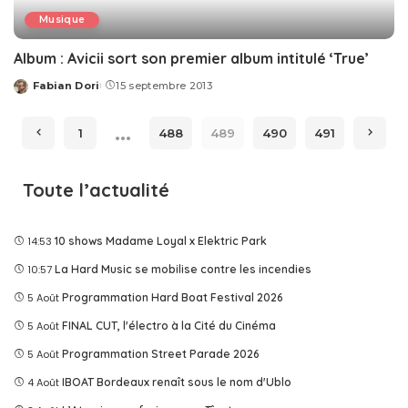
Musique
Album : Avicii sort son premier album intitulé ‘True’
Fabian Dori
15 septembre 2013
Posted
by
…
1
488
489
490
491
Toute l’actualité
14:53
10 shows Madame Loyal x Elektric Park
10:57
La Hard Music se mobilise contre les incendies
5 Août
Programmation Hard Boat Festival 2026
5 Août
FINAL CUT, l'électro à la Cité du Cinéma
5 Août
Programmation Street Parade 2026
4 Août
IBOAT Bordeaux renaît sous le nom d'Ublo