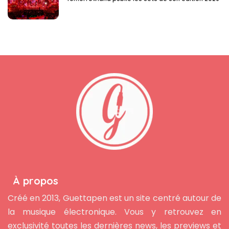
À propos
Créé en 2013, Guettapen est un site centré autour de
la musique électronique. Vous y retrouvez en
exclusivité toutes les dernières news, les previews et