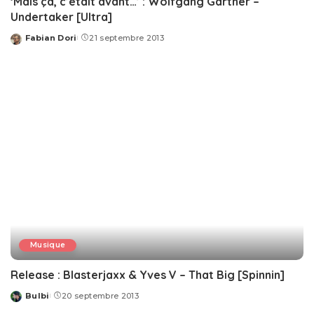
‘Mais ça, c’était avant…’ : Wolfgang Gartner –
Undertaker [Ultra]
Fabian Dori
21 septembre 2013
Posted
by
Musique
Release : Blasterjaxx & Yves V – That Big [Spinnin]
Bulbi
20 septembre 2013
Posted
by