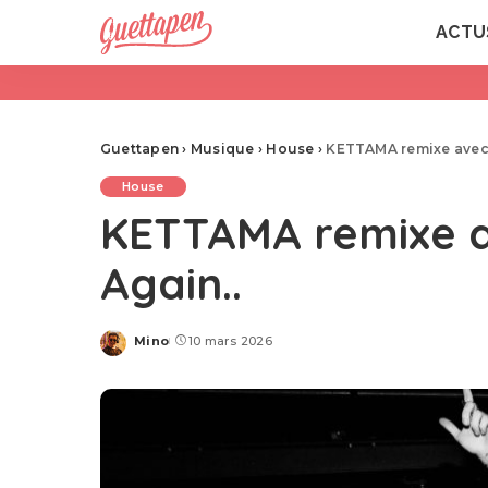
ACTU
Guettapen
›
Musique
›
House
›
KETTAMA remixe avec b
House
KETTAMA remixe av
Again..
Mino
10 mars 2026
Posted
by