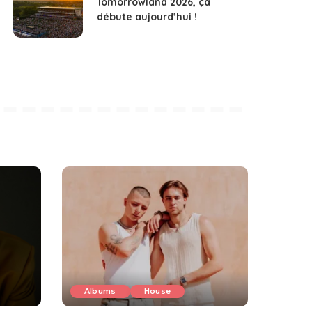
Tomorrowland 2026, ça
débute aujourd’hui !
Albums
House