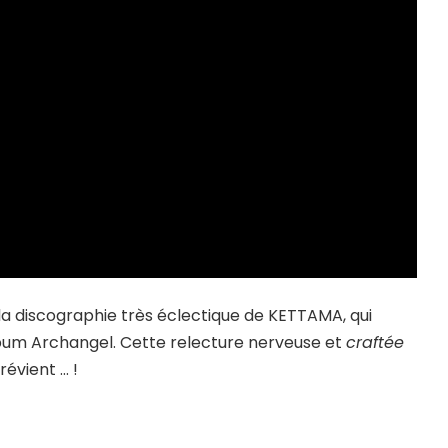
 la discographie très éclectique de KETTAMA, qui
album Archangel. Cette relecture nerveuse et
craftée
révient … !