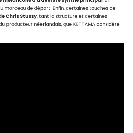
 mélancolie à travers le synthé principal
, un
 du morceau de départ. Enfin, certaines touches de
de Chris Stussy
, tant la structure et certaines
du producteur néerlandais, que KETTAMA considère