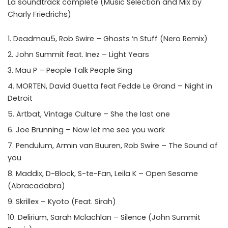
La soundtrack complète (Music Selection and Mix by
Charly Friedrichs)
Deadmau5, Rob Swire – Ghosts ‘n Stuff (Nero Remix)
John Summit feat. Inez – Light Years
Mau P – People Talk People Sing
MORTEN, David Guetta feat Fedde Le Grand – Night in
Detroit
Artbat, Vintage Culture – She the last one
Joe Brunning – Now let me see you work
Pendulum, Armin van Buuren, Rob Swire – The Sound of
you
Maddix, D-Block, S-te-Fan, Leila K – Open Sesame
(Abracadabra)
Skrillex – Kyoto (Feat. Sirah)
Delirium, Sarah Mclachlan – Silence (John Summit