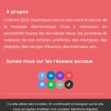
À propos
Créé en 2013, Guettapen est un site centré autour de
la musique électronique. Vous y retrouvez en
exclusivité toutes les dernières news, les previews et
releases de vos artistes préférés, des mixtapes, des
playlists, des récaps d'évents, des interview, etc...
Suivez-nous sur les réseaux sociaux
●
●
●
Contact
Newsletter
L'équipe
Mentions légales
Ce site utilise des cookies. En continuant à naviguer sur le site,
vous acceptez d’utiliser nos cookies. Mentions légales.