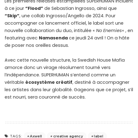
Les premières releases estampillées SUPERHUMAN incluent
à ce jour
“Flood”
de Sebastian Ingrosso, ainsi que
“Skip”
, une collab Ingrosso/Angello de 2024. Pour
accompagner ce lancement officiel, le label sort une
nouvelle collaboration du duo, intitulée «
No Enemies
« , en
featuring avec
Namasenda
ce jeudi 24 avril ! On a hâte
de poser nos oreilles dessus.
Avec cette nouvelle structure, la Swedish House Mafia
amorce donc un virage résolument tourné vers
l’indépendance. SUPERHUMAN s’entend comme un
véritable
écosystème créatif
, destiné à accompagner
les artistes dans leur globalité. Gageons que ce projet, s’il
est nourri, sera couronné de succès.
Axwell
creative agency
label
TAGS: