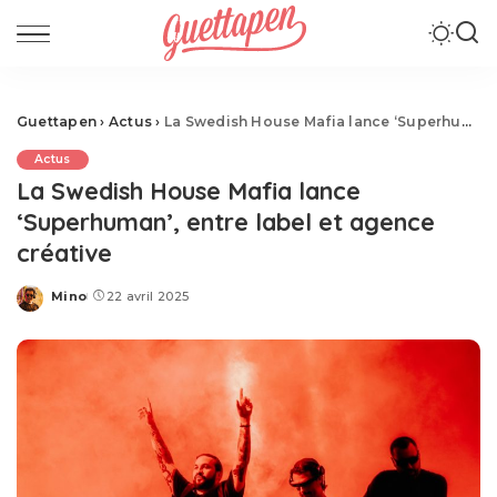
Guettapen
›
Actus
›
La Swedish House Mafia lance ‘Superhuman’, entre label et agence créative
Actus
La Swedish House Mafia lance
‘Superhuman’, entre label et agence
créative
Mino
22 avril 2025
Posted
by