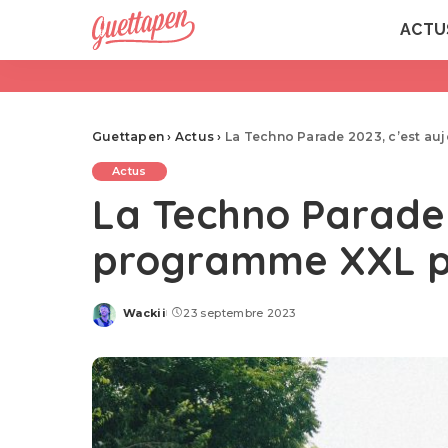
ACTU
Guettapen
›
Actus
›
La Techno Parade 2023, c’est au
Actus
La Techno Parade 
programme XXL p
Wackii
23 septembre 2023
Posted
by