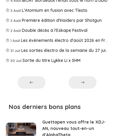
IBOAT Bordeaux renaît sous le nom d'Ublo
4 Août
L’Atomium en fusion avec Tîesto
3 Août
Première édition d'Insiders par Shotgun
3 Août
Double décès à l'Eskape Festival
2 Août
Les événements électro d'août 2026 en France
1 Août
Les sorties électro de la semaine du 27 juillet 2026
31 Juil
Sortie du titre Lykke Li x SHM
30 Juil
Nos derniers bons plans
Guettapen vous offre le XDJ-
AN, nouveau tout-en-un
d’AlphaTheta