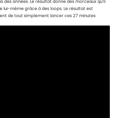
uis des années. Le résultat donne des morceaux qu’il
rée lui-même grâce à des loops. Le résultat est
nt de tout simplement lancer ces 27 minutes