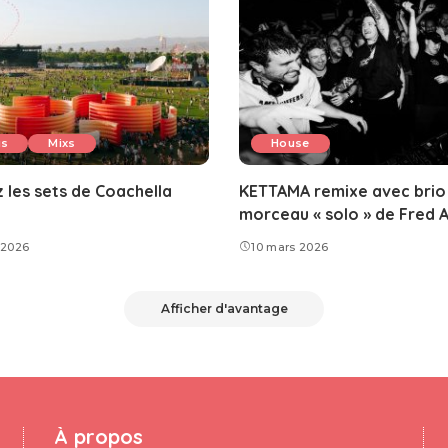
us
Mixs
House
 les sets de Coachella
KETTAMA remixe avec brio 
morceau « solo » de Fred A
l 2026
10 mars 2026
Afficher d'avantage
À propos