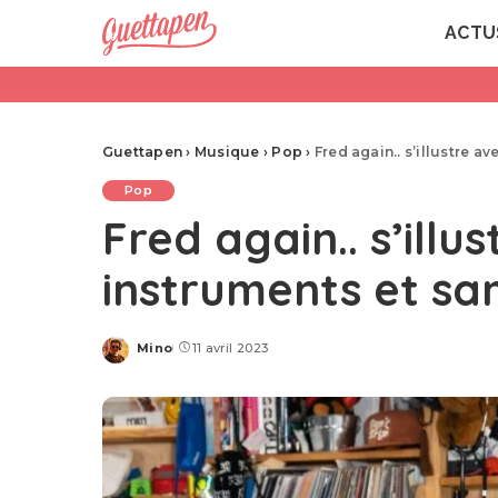
ACTU
Guettapen
›
Musique
›
Pop
›
Fred again.. s’illustre a
Pop
Fred again.. s’illu
instruments et sa
Mino
11 avril 2023
Posted
by