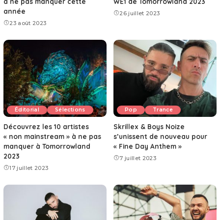
à ne pas manquer cette
WE1 de Tomorrowland 2023
année
26 juillet 2023
23 août 2023
Éditorial
Sélections
Pop
Trance
Découvrez les 10 artistes
Skrillex & Boys Noize
« non mainstream » à ne pas
s’unissent de nouveau pour
manquer à Tomorrowland
« Fine Day Anthem »
2023
7 juillet 2023
17 juillet 2023