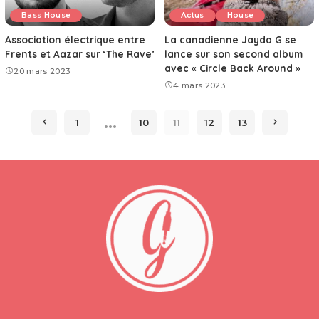
Bass House
Actus
House
Association électrique entre
La canadienne Jayda G se
Frents et Aazar sur ‘The Rave’
lance sur son second album
avec « Circle Back Around »
20 mars 2023
4 mars 2023
…
1
10
11
12
13