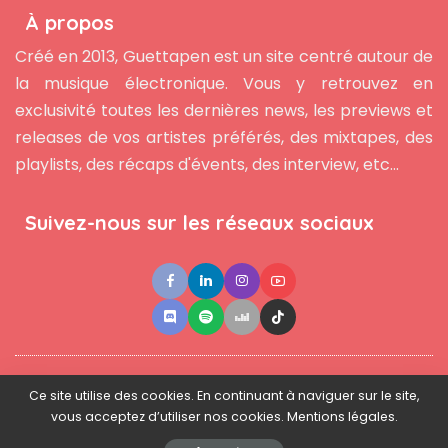
À propos
Créé en 2013, Guettapen est un site centré autour de
la musique électronique. Vous y retrouvez en
exclusivité toutes les dernières news, les previews et
releases de vos artistes préférés, des mixtapes, des
playlists, des récaps d'évents, des interview, etc...
Suivez-nous sur les réseaux sociaux
●
●
●
Contact
Newsletter
L'équipe
Mentions légales
Ce site utilise des cookies. En continuant à naviguer sur le site,
vous acceptez d’utiliser nos cookies. Mentions légales.