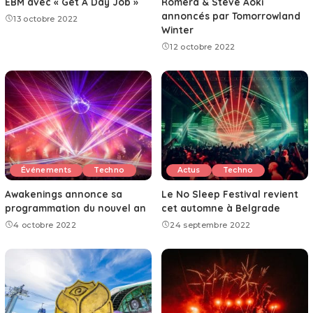
EBM avec « Get A Day Job »
Romera & Steve Aoki
annoncés par Tomorrowland
13 octobre 2022
Winter
12 octobre 2022
Événements
Techno
Actus
Techno
Awakenings annonce sa
Le No Sleep Festival revient
programmation du nouvel an
cet automne à Belgrade
4 octobre 2022
24 septembre 2022