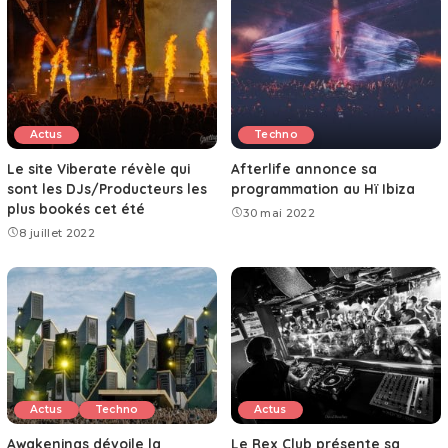
Actus
Techno
Le site Viberate révèle qui
Afterlife annonce sa
sont les DJs/Producteurs les
programmation au Hï Ibiza
plus bookés cet été
30 mai 2022
8 juillet 2022
Actus
Techno
Actus
Awakenings dévoile la
Le Rex Club présente sa