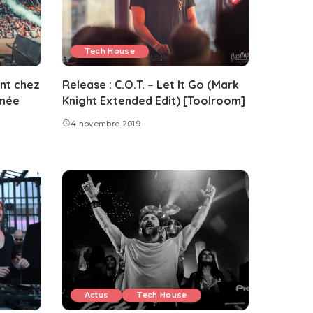
Tech House
nt chez
Release : C.O.T. – Let It Go (Mark
nnée
Knight Extended Edit) [Toolroom]
4 novembre 2019
Actus
Tech House