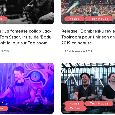
us
House
Tech House
 : La fameuse collab Jack
Release : Dombresky revie
Tom Staar, intitulée ‘Body
Toolroom pour finir son a
voit le jour sur Toolroom
2019 en beauté
er 2020
20 décembre 2019
House
Tech House
se
Techno