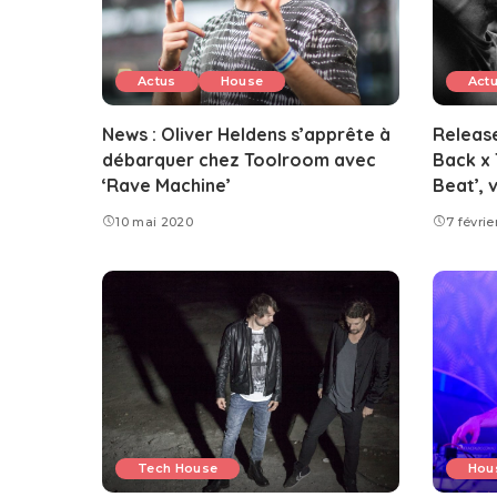
Actus
House
Act
News : Oliver Heldens s’apprête à
Release
débarquer chez Toolroom avec
Back x 
‘Rave Machine’
Beat’, 
10 mai 2020
7 févri
Tech House
Hou