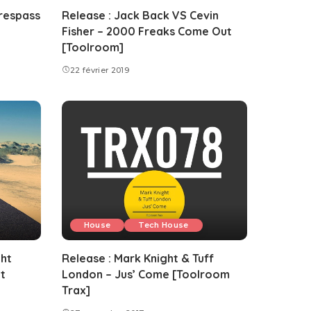
respass
Release : Jack Back VS Cevin
Fisher – 2000 Freaks Come Out
[Toolroom]
22 février 2019
House
Tech House
ght
Release : Mark Knight & Tuff
t
London – Jus’ Come [Toolroom
Trax]