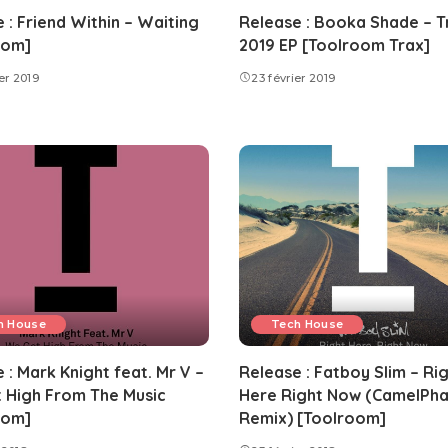
 : Friend Within – Waiting
Release : Booka Shade – T
oom]
2019 EP [Toolroom Trax]
er 2019
23 février 2019
h House
Tech House
 : Mark Knight feat. Mr V –
Release : Fatboy Slim – Ri
 High From The Music
Here Right Now (CamelPha
oom]
Remix) [Toolroom]