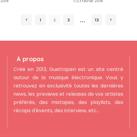
 2018
23 février 2018
…
1
2
3
13
À propos
Créé en 2013, Guettapen est un site centré
autour de la musique électronique. Vous y
retrouvez en exclusivité toutes les dernières
news, les previews et releases de vos artistes
préférés, des mixtapes, des playlists, des
récaps d'évents, des interview, etc...