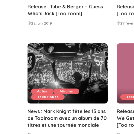
Release : Tube & Berger – Guess
Release
Who’s Jack [Toolroom]
[Toolr
22 juin 2019
27 févri
Actus
Albums
Tech House
Tec
News : Mark Knight fête les 15 ans
Release
de Toolroom avec un album de 70
We Get
titres et une tournée mondiale
[Toolr