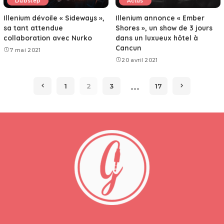
Dubstep
Actus
Illenium dévoile « Sideways »,
Illenium annonce « Ember
sa tant attendue
Shores », un show de 3 jours
collaboration avec Nurko
dans un luxueux hôtel à
Cancun
7 mai 2021
20 avril 2021
…
1
2
3
17