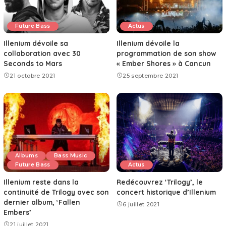
Future Bass
Actus
Illenium dévoile sa
Illenium dévoile la
collaboration avec 30
programmation de son show
Seconds to Mars
« Ember Shores » à Cancun
21 octobre 2021
25 septembre 2021
Albums
Bass Music
Future Bass
Actus
Illenium reste dans la
Redécouvrez ‘Trilogy’, le
continuité de Trilogy avec son
concert historique d’Illenium
dernier album, ‘Fallen
6 juillet 2021
Embers’
21 juillet 2021