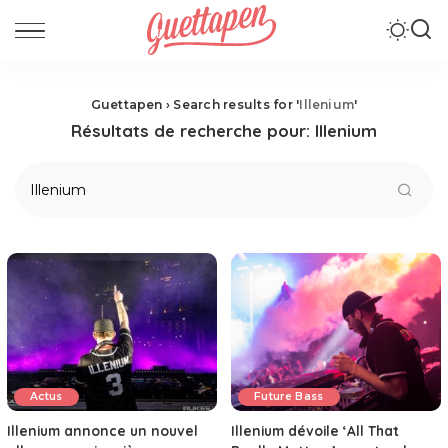
Guettapen
›
Search results for '
Illenium
'
Résultats de recherche pour:
Illenium
Actus
Future Bass
Illenium annonce un nouvel
Illenium dévoile ‘All That