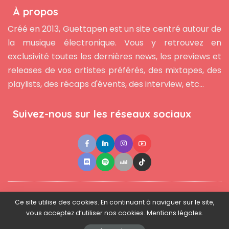
À propos
Créé en 2013, Guettapen est un site centré autour de
la musique électronique. Vous y retrouvez en
exclusivité toutes les dernières news, les previews et
releases de vos artistes préférés, des mixtapes, des
playlists, des récaps d'évents, des interview, etc...
Suivez-nous sur les réseaux sociaux
●
●
●
Contact
Newsletter
L'équipe
Mentions légales
Ce site utilise des cookies. En continuant à naviguer sur le site,
vous acceptez d’utiliser nos cookies. Mentions légales.