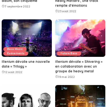
album, son cinquième
Really Matters’, une track
remplie d’émotions
7 septembre 2022
23 août 2022
Bass Music
Événements
Future Bass
Illenium dévoile une nouvelle
Illenium dévoile « Shivering »
date « Trilogy »
en collaboration avec un
groupe de heavy metal
12 août 2022
19 mai 2022