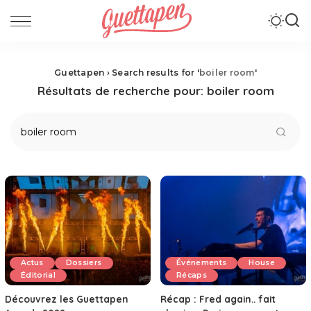
Guettapen
›
Search results for '
boiler room
'
Résultats de recherche pour:
boiler room
Actus
Dossiers
Événements
House
Éditorial
Récaps
Découvrez les Guettapen
Récap : Fred again.. fait