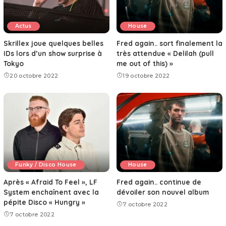
Actus
House
Skrillex joue quelques belles
Fred again.. sort finalement la
IDs lors d’un show surprise à
très attendue « Delilah (pull
Tokyo
me out of this) »
20 octobre 2022
19 octobre 2022
Funky / Disco House
House
Après « Afraid To Feel », LF
Fred again.. continue de
System enchaînent avec la
dévoiler son nouvel album
pépite Disco « Hungry »
7 octobre 2022
7 octobre 2022