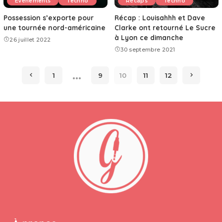
Événements
Techno
Récaps
Techno
Possession s’exporte pour
Récap : Louisahhh et Dave
une tournée nord-américaine
Clarke ont retourné Le Sucre
à Lyon ce dimanche
26 juillet 2022
30 septembre 2021
…
1
9
10
11
12