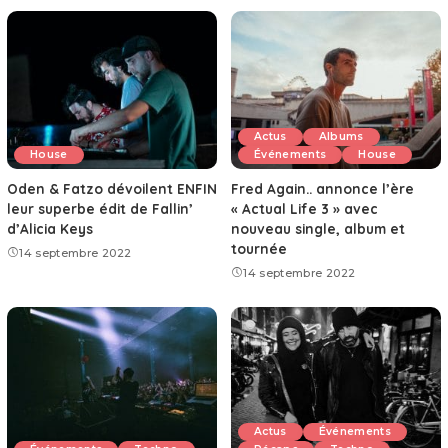
Actus
Albums
House
Événements
House
Oden & Fatzo dévoilent ENFIN
Fred Again.. annonce l’ère
leur superbe édit de Fallin’
« Actual Life 3 » avec
d’Alicia Keys
nouveau single, album et
tournée
14 septembre 2022
14 septembre 2022
Actus
Événements