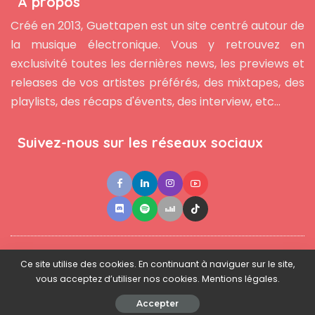
À propos
Créé en 2013, Guettapen est un site centré autour de
la musique électronique. Vous y retrouvez en
exclusivité toutes les dernières news, les previews et
releases de vos artistes préférés, des mixtapes, des
playlists, des récaps d'évents, des interview, etc...
Suivez-nous sur les réseaux sociaux
●
●
●
Contact
Newsletter
L'équipe
Mentions légales
Ce site utilise des cookies. En continuant à naviguer sur le site,
vous acceptez d’utiliser nos cookies. Mentions légales.
© 2025 - www.guettapen.com - Tous droits réservés.
Accepter