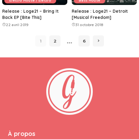
Electro House / Electro
Bass House
Release : Loge21 – Bring It
Release : Loge21 – Detroit
Back EP [Bite This]
[Musical Freedom]
22 avril 2019
31 octobre 2018
…
1
2
6
À propos