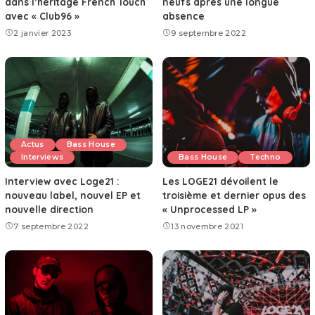
dans l’héritage French Touch
neufs après une longue
avec « Club96 »
absence
2 janvier 2023
9 septembre 2022
Actus
Bass House
Interviews
Bass House
Techno
Interview avec Loge21 :
Les LOGE21 dévoilent le
nouveau label, nouvel EP et
troisième et dernier opus des
nouvelle direction
« Unprocessed LP »
7 septembre 2022
13 novembre 2021