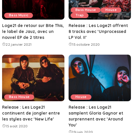
Bass House
House
Bass Music
Trap
Loge21 de retour sur Bite This,
Release : Les Loge21 offrent
le label de Jauz, avec un
8 tracks avec ‘Unprocessed
nouvel EP de 2 titres
LP Vol. II’
22 janvier 2021
15 octobre 2020
Bass House
House
Release : Les Loge21
Release : Les Loge21
continuent de jongler entre
samplent Gloria Gaynor et
les styles avec ‘New Life’
surprennent avec ‘Around
You’
15 août 2020
19 juin 2020