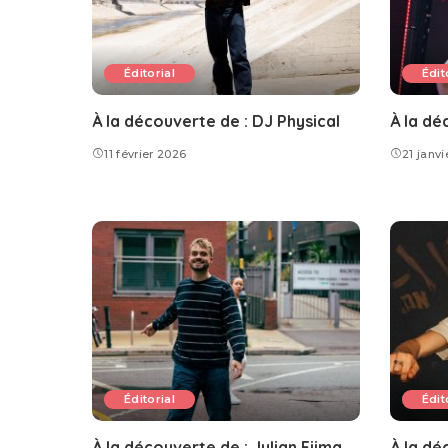
Éditorial
Édit
À la découverte de : DJ Physical
À la dé
11 février 2026
21 janv
Éditorial
Édit
À la découverte de : Julian Fijma
À la dé