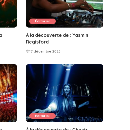
Éditorial
ia
À la découverte de : Yasmin
Regisford
17 décembre 2025
Éditorial
e
À la découverte de : Ghosty