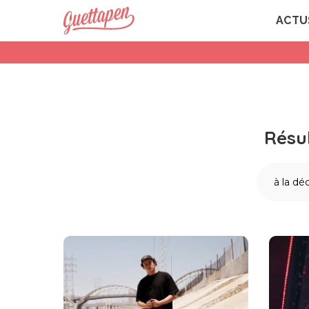
ACTU
Résu