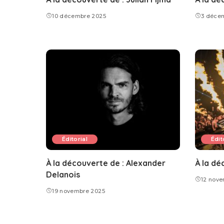
10 décembre 2025
3 déce
Éditorial
Édit
À la découverte de : Alexander
À la dé
Delanois
12 nov
19 novembre 2025