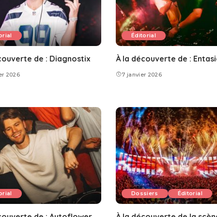
orial
Éditorial
couverte de : Diagnostix
À la découverte de : Entas
ier 2026
7 janvier 2026
orial
Dossiers
Éditorial
couverte de : Autoflower
À la découverte de la scèn