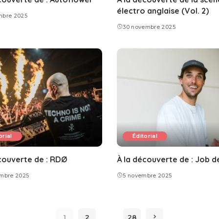
électro anglaise (Vol. 2)
mbre 2025
30 novembre 2025
orial
Éditorial
couverte de : RDØ
À la découverte de : Job 
embre 2025
5 novembre 2025
…
1
2
28