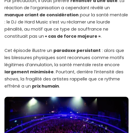
Par précaution, il avait préféré
renoncer à une date
. La
réaction de l’organisation a cependant révélé un
manque criant de considération
pour la santé mentale
: le DJ de Hard Music s’est vu réclamer une lourde
pénalité, au motif que ce type de souffrance ne
constituait pas un
« cas de force majeure »
.
Cet épisode illustre un
paradoxe persistant
: alors que
les blessures physiques sont reconnues comme motifs
légitimes d’annulation, la santé mentale reste encore
largement minimisée
. Pourtant, derrière l’intensité des
shows, la fragilité des artistes rappelle que ce rythme
effréné a un
prix humain
.