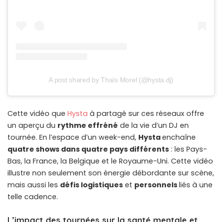
A post shared by Thaïs Morel (@hysta.dj)
Cette vidéo que
Hysta
à partagé sur ces réseaux offre
un aperçu du
rythme effréné
de la vie d’un DJ en
tournée. En l’espace d’un week-end,
Hysta
enchaîne
quatre shows dans quatre pays différents
: les Pays-
Bas, la France, la Belgique et le Royaume-Uni. Cette vidéo
illustre non seulement son énergie débordante sur scène,
mais aussi les
défis logistiques
et
personnels
liés à une
telle cadence.
L’impact des tournées sur la santé mentale et